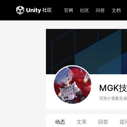
官网
社区
问答
文档
MGK
写简介需要灵感
动态
文章
回答
提