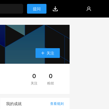
提问
关注
0
0
关注
粉丝
我的成就
查看规则