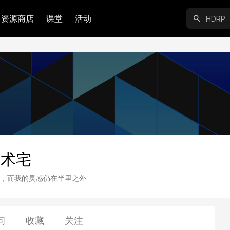
资源商店
课堂
活动
技术宅
，而我的灵感仍在半里之外
问
收藏
关注