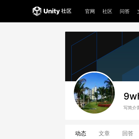
官网
社区
问答
9w
写简介
动态
文章
回答