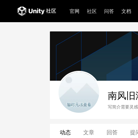
官网
社区
问答
文档
南风旧
写简介需要灵感
动态
文章
回答
提