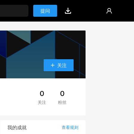
提问
关注
0
0
关注
粉丝
我的成就
查看规则