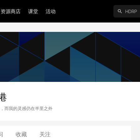
资源商店
课堂
活动
港
，而我的灵感仍在半里之外
问
收藏
关注