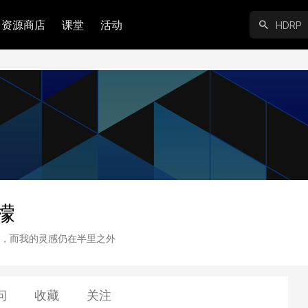
资源商店
课堂
活动
檬
，而我的灵感仍在半里之外
问
收藏
关注