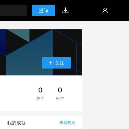
提问
关注
0
0
关注
粉丝
我的成就
查看规则