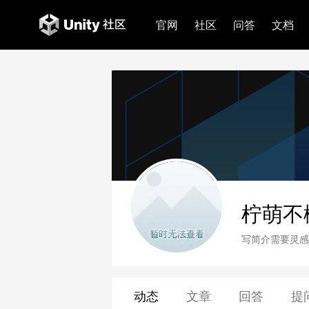
官网
社区
问答
文档
柠萌不
写简介需要灵感
动态
文章
回答
提