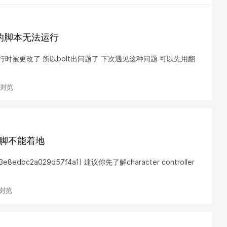
的脚本无法运行
时被更改了 所以bolt出问题了 下次遇见这种问题 可以先用翻
次浏览
的模型脚不能着地
1c133e8edbc2a029d57f4a1) 建议你先了解character controller
次浏览