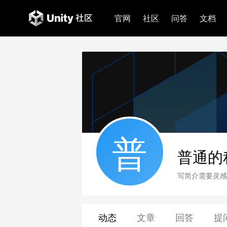
官网
社区
问答
文档
普
普通的
写简介需要灵感
动态
文章
回答
提