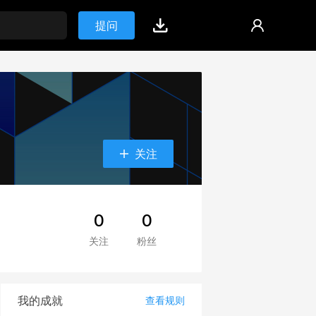
提问
关注
0
0
关注
粉丝
我的成就
查看规则