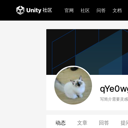
官网
社区
问答
文档
qYe0w
写简介需要灵感
动态
文章
回答
提