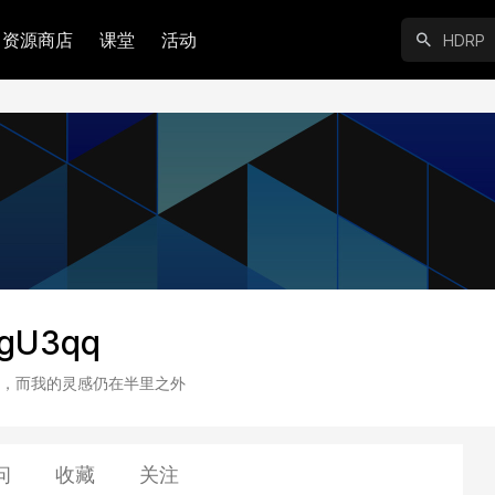
资源商店
课堂
活动
gU3qq
，而我的灵感仍在半里之外
问
收藏
关注