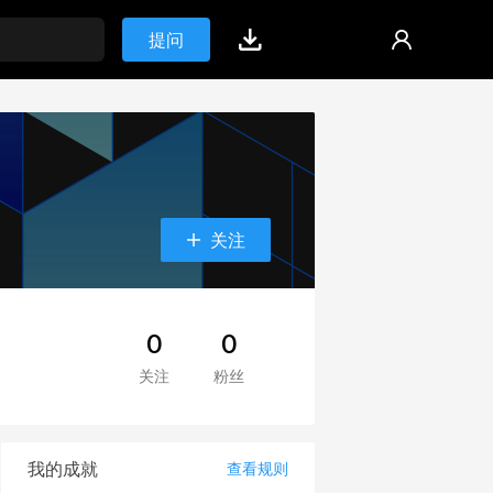
提问
关注
0
0
关注
粉丝
我的成就
查看规则