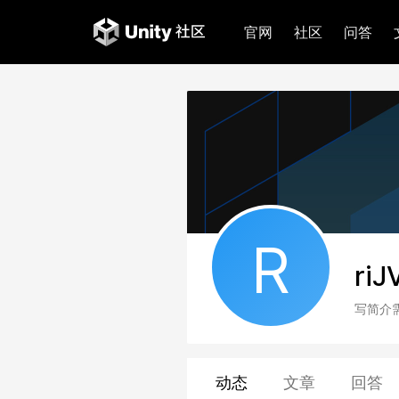
官网
社区
问答
R
riJ
写简介
动态
文章
回答