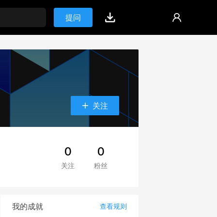
提问
关注
0
0
关注
粉丝
我的成就
查看规则