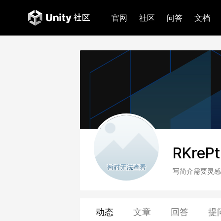
官网
社区
问答
文档
RKreP
写简介需要灵感
动态
文章
回答
提