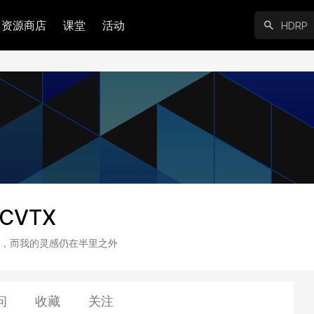
资源商店
课堂
活动
tCVTX
，而我的灵感仍在半里之外
问
收藏
关注