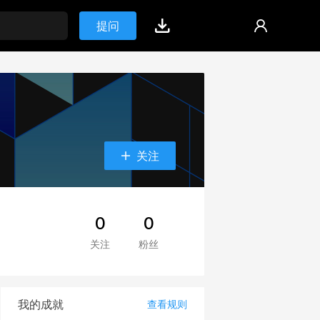
提问
关注
0
0
关注
粉丝
我的成就
查看规则