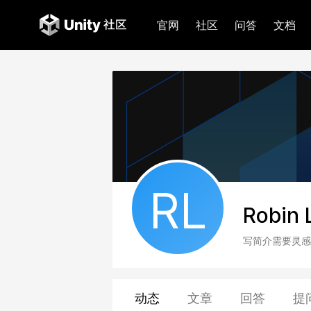
官网
社区
问答
文档
RL
Robin 
写简介需要灵感
动态
文章
回答
提