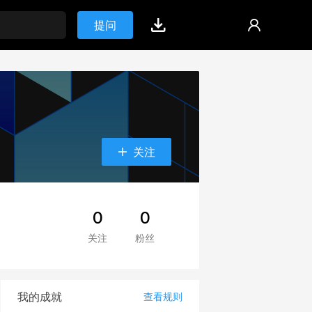
提问
关注
0
0
关注
粉丝
我的成就
查看规则