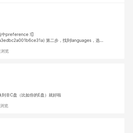
eference ![]
1ca3edbc2a001b6ce31a) 第二步，找到languages，选...
 次浏览
换到非C盘（比如你的E盘）就好啦
次浏览