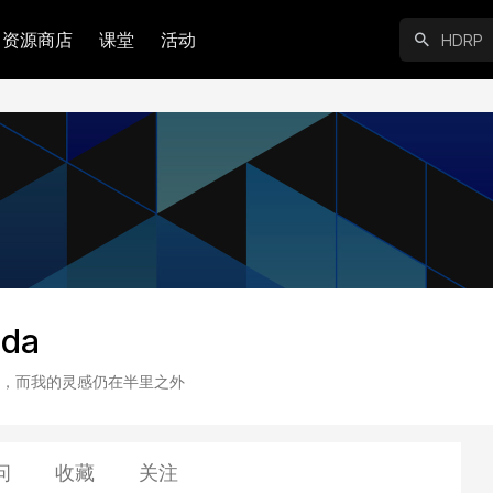
资源商店
课堂
活动
ida
，而我的灵感仍在半里之外
问
收藏
关注