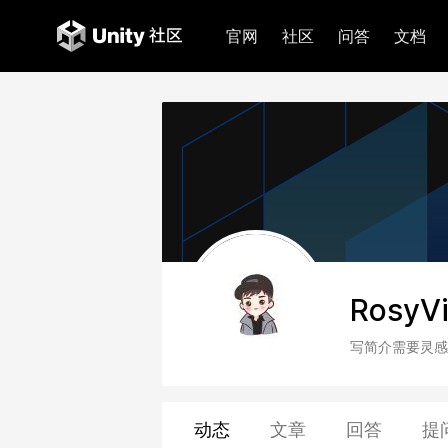
官网
社区
问答
文档
RosyV
写简介需要灵感
动态
文章
回答
提