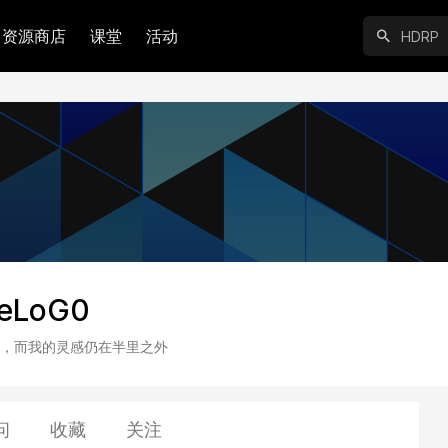
资源商店
课堂
活动
eLoG0
，而我的灵感仍在半里之外
问
收藏
关注