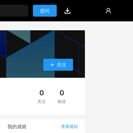
提问
关注
0
0
关注
粉丝
我的成就
查看规则