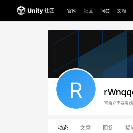
官网
社区
问答
文档
R
rWnqq
写简介需要灵感
动态
文章
回答
提