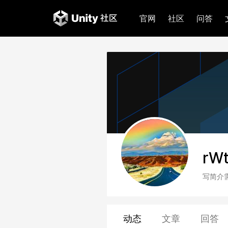
官网
社区
问答
rW
写简介
动态
文章
回答