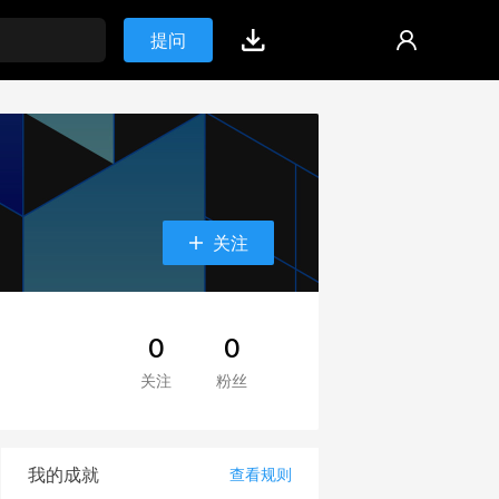
提问
关注
0
0
关注
粉丝
我的成就
查看规则