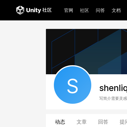
官网
社区
问答
文档
S
shenli
写简介需要灵感
动态
文章
回答
提