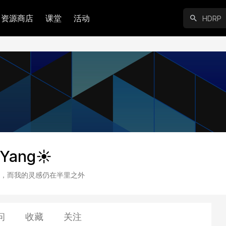
资源商店
课堂
活动
 Yang☀
，而我的灵感仍在半里之外
问
收藏
关注