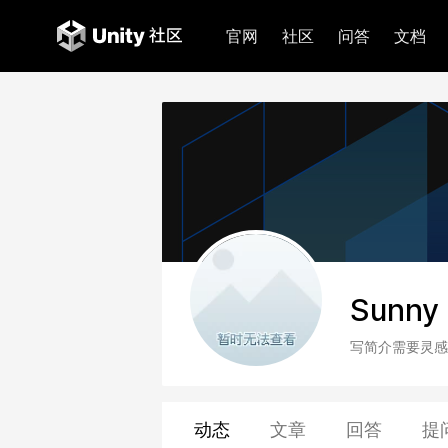
官网
社区
问答
文档
Sunny
写简介需要灵感
动态
文章
回答
提