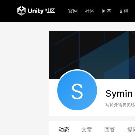
官网
社区
问答
文档
S
Symin
写简介需要灵感
动态
文章
回答
提