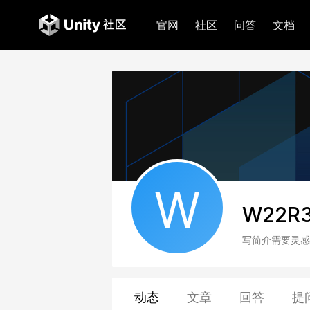
官网
社区
问答
文档
W
W22R3
写简介需要灵感
动态
文章
回答
提