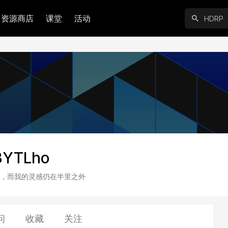
资源商店
课堂
活动
YTLho
，而我的灵感仍在半里之外
问
收藏
关注