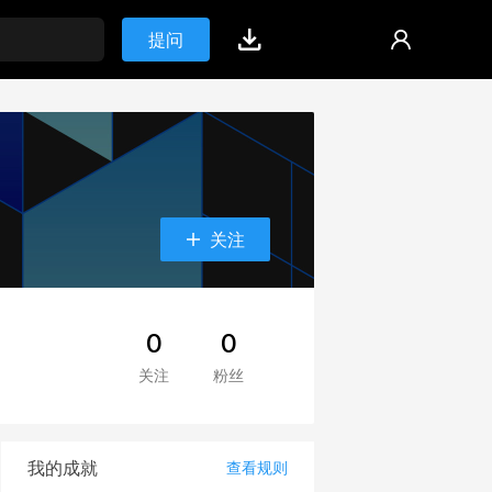
提问
关注
0
0
关注
粉丝
我的成就
查看规则