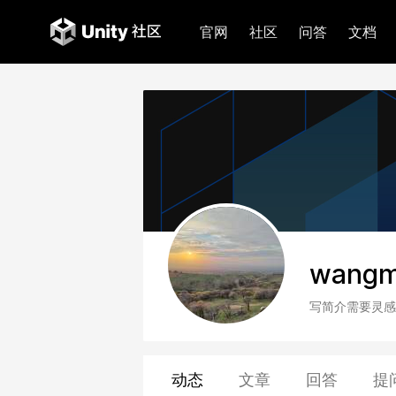
官网
社区
问答
文档
wangm
写简介需要灵感
动态
文章
回答
提