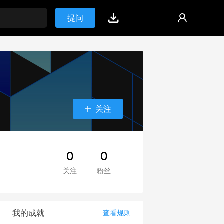
提问
关注
0
0
关注
粉丝
我的成就
查看规则