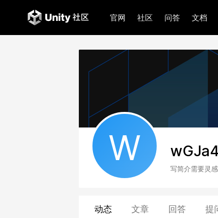
官网
社区
问答
文档
W
wGJa
写简介需要灵感
动态
文章
回答
提