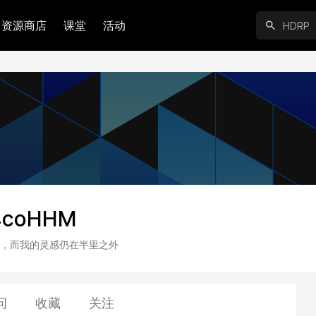
资源商店
课堂
活动
4coHHM
，而我的灵感仍在半里之外
问
收藏
关注