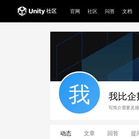
官网
社区
问答
文档
我
我比企
写简介需要灵感
动态
文章
回答
提