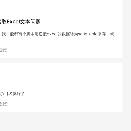
台读取Excel文本问题
般都写个脚本用它把excel的数据转为scriptable来存，就
次浏览
改项目名就好了
次浏览