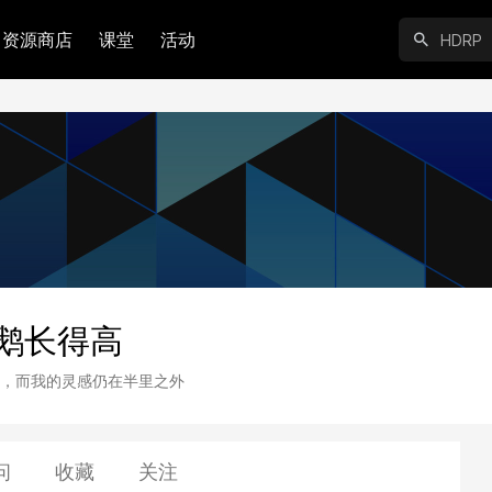
资源商店
课堂
活动
鹅长得高
，而我的灵感仍在半里之外
问
收藏
关注