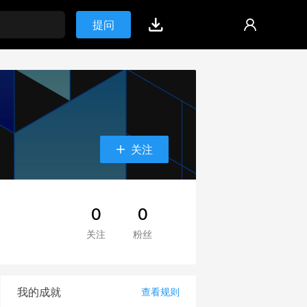
提问
关注
0
0
关注
粉丝
我的成就
查看规则