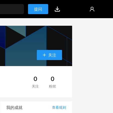
提问
关注
0
0
关注
粉丝
我的成就
查看规则