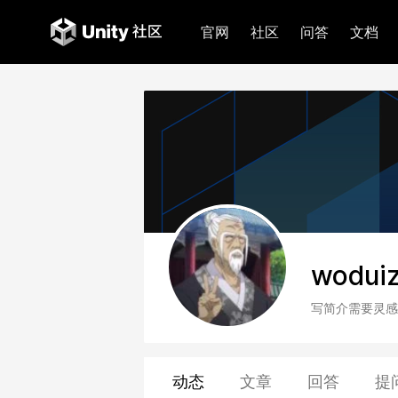
官网
社区
问答
文档
wodui
写简介需要灵感
动态
文章
回答
提