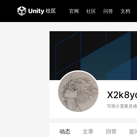
官网
社区
问答
文档
X2k8y
写简介需要灵感
动态
文章
回答
提