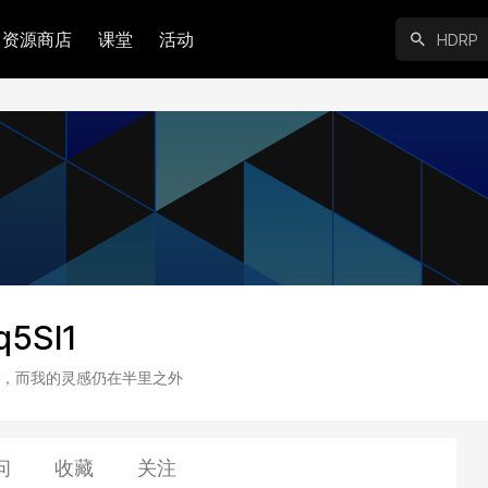
资源商店
课堂
活动
q5Sl1
，而我的灵感仍在半里之外
问
收藏
关注