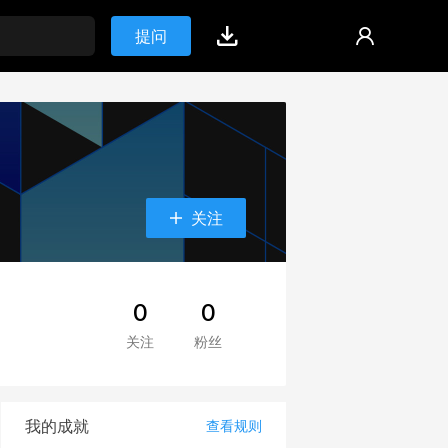
提问
关注
0
0
关注
粉丝
我的成就
查看规则