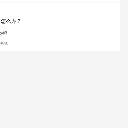
兼容怎么办？
ty吗
次浏览