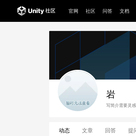
官网
社区
问答
文档
岩
写简介需要灵感
动态
文章
回答
提