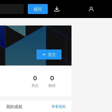
提问
关注
0
0
关注
粉丝
我的成就
查看规则