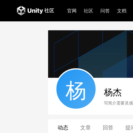
官网
社区
问答
文档
杨
杨杰
写简介需要灵感
动态
文章
回答
提