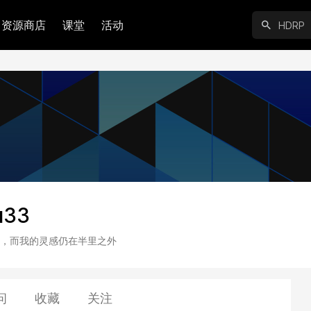
资源商店
课堂
活动
u33
，而我的灵感仍在半里之外
问
收藏
关注