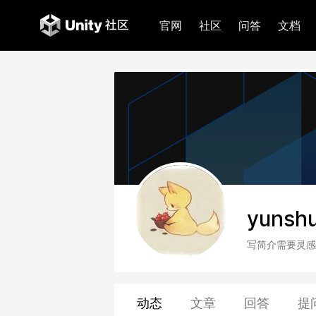
官网
社区
问答
文档
yunsh
写简介需要灵感
动态
文章
回答
提