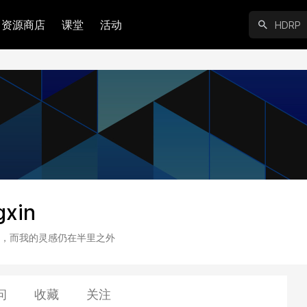
资源商店
课堂
活动
gxin
，而我的灵感仍在半里之外
问
收藏
关注