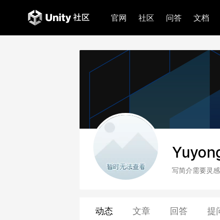
官网
社区
问答
文档
Yuyon
写简介需要灵感
动态
文章
回答
提