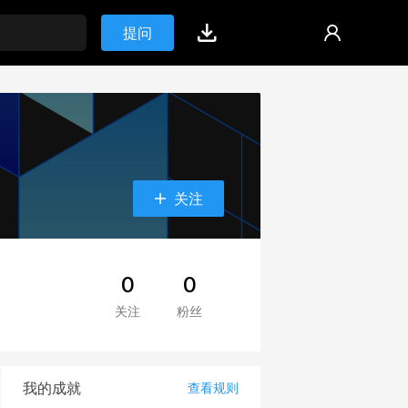
提问
关注
0
0
关注
粉丝
我的成就
查看规则