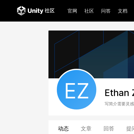
官网
社区
问答
文档
EZ
Ethan 
写简介需要灵感
动态
文章
回答
提