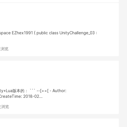
space EZhex1991 { public class UnityChallenge_03 :
 次浏览
a版本的： ``` --[==[ - Author:
reateTime: 2018-02...
 次浏览