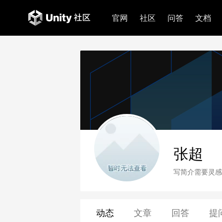
官网
社区
问答
文档
张超
写简介需要灵感
动态
文章
回答
提