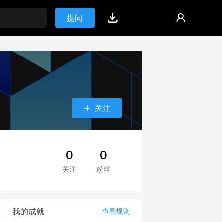
提问
关注
0
0
关注
粉丝
我的成就
查看规则