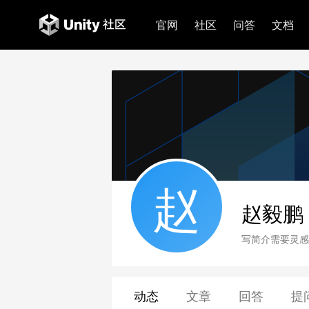
官网
社区
问答
文档
赵
赵毅鹏
写简介需要灵感
动态
文章
回答
提