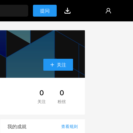
提问
关注
0
0
关注
粉丝
我的成就
查看规则