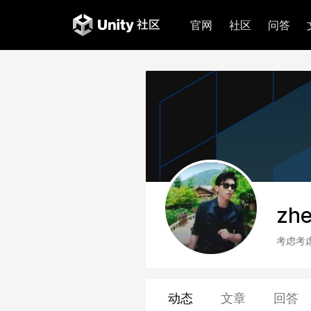
官网
社区
问答
zh
考虑考
动态
文章
回答