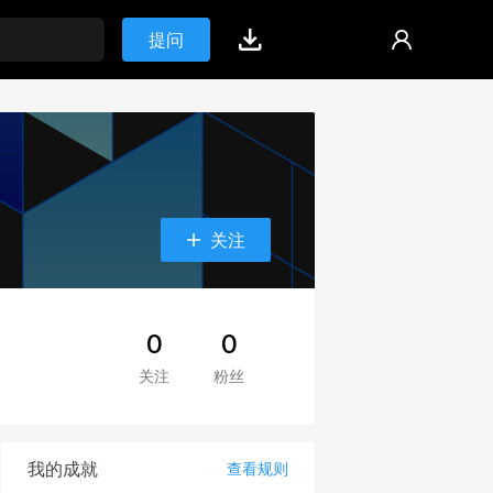
提问
关注
0
0
关注
粉丝
我的成就
查看规则