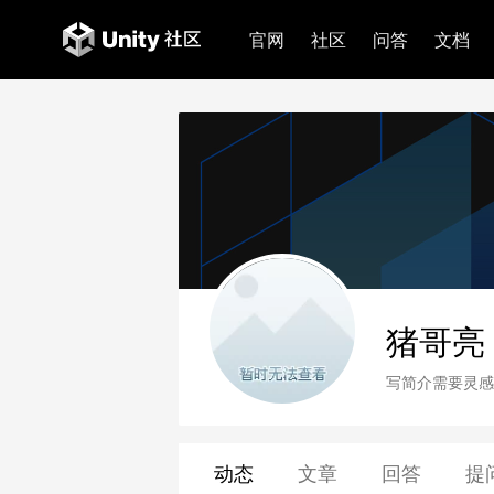
官网
社区
问答
文档
猪哥亮
写简介需要灵感
动态
文章
回答
提